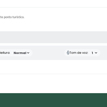
ste ponto turístico.
 MÍDIAS
eitura:
Tom de voz: