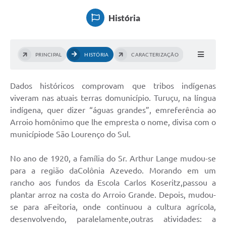
Governo
História
Serviços
Comunicação
PRINCIPAL
HISTÓRIA
CARACTERIZAÇÃO
Turismo
Dados históricos comprovam que tribos indígenas
Publicações
viveram nas atuais terras domunicípio. Turuçu, na língua
Carta de Serviços
indígena, quer dizer “águas grandes”, emreferência ao
Arroio homônimo que lhe empresta o nome, divisa com o
Audiências Públicas
municípiode São Lourenço do Sul.
Ouvidoria
No ano de 1920, a família do Sr. Arthur Lange mudou-se
Notícias
para a região daColônia Azevedo. Morando em um
rancho aos fundos da Escola Carlos Koseritz,passou a
Contato
plantar arroz na costa do Arroio Grande. Depois, mudou-
se para aFeitoria, onde continuou a cultura agrícola,
desenvolvendo, paralelamente,outras atividades: a