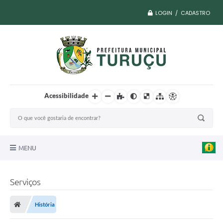
LOGIN / CADASTRO
Acessibilidade
MENU
A Nossa Cidade
Serviços
Vacina COVID
História
Transparência