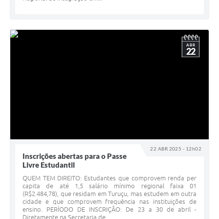
ABR
22
22 ABR 2025 - 12h02
Inscrições abertas para o Passe
Livre Estudantil
QUEM TEM DIREITO: Estudantes que comprovem renda per
capita de até 1,5 salário mínimo regional faixa 01
(R$2.484,78), que residam em Turuçu, mas estudem em outra
cidade e que comprovem frequência nas instituições de
ensino. PERÍODO DE INSCRIÇÃO: De 23 a 30 de abril -
Diretamente na Secretaria de...