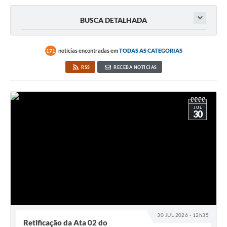
Governo
BUSCA DETALHADA
Serviços
Comunicação
notícias encontradas em
TODAS AS CATEGORIAS
171
Turismo
RSS
RECEBA NOTÍCIAS
Publicações
Carta de Serviços
JUL
30
Audiências Públicas
Ouvidoria
Notícias
Contato
30 JUL 2026 - 12h35
Retificação da Ata 02 do