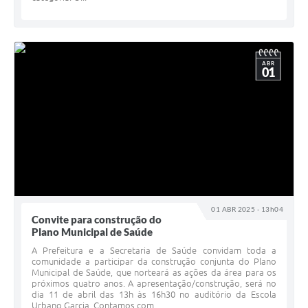
ABR
01
01 ABR 2025 - 13h04
Convite para construção do
Plano Municipal de Saúde
A Prefeitura e a Secretaria de Saúde convidam toda a
comunidade a participar da construção conjunta do Plano
Municipal de Saúde, que norteará as ações da área para os
próximos quatro anos. A apresentação/construção, será no
dia 11 de abril das 13h às 16h30 no auditório da Escola
Urbano Garcia. Contamos com...