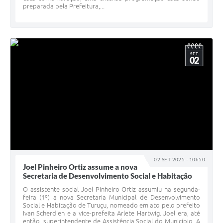
preparada pela Prefeitura,...
SET
02
02 SET 2025 - 10h50
Joel Pinheiro Ortiz assume a nova
Secretaria de Desenvolvimento Social e Habitação
O assistente social Joel Pinheiro Ortiz assumiu na segunda-
feira (1º) a nova Secretaria Municipal de Desenvolvimento
Social e Habitação de Turuçu, nomeado em ato pelo prefeito
Ivan Scherdien e a vice-prefeita Arlete Hartwig. Joel era, até
então, superintendente de Assistência Social do Município. A