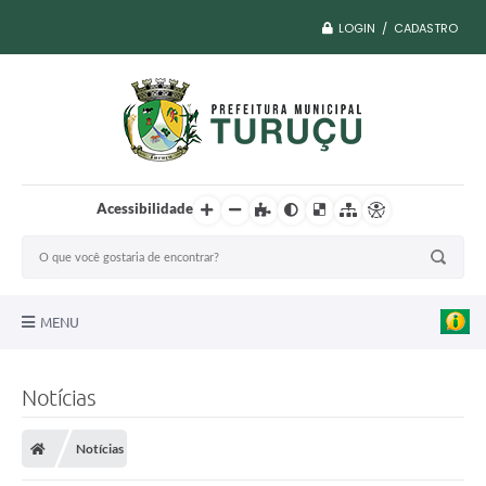
LOGIN / CADASTRO
Acessibilidade
MENU
A Nossa Cidade
Notícias
Vacina COVID
Notícias
Transparência