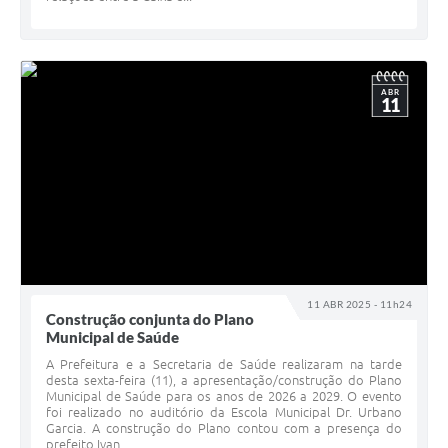
ABR
11
11 ABR 2025 - 11h24
Construção conjunta do Plano
Municipal de Saúde
A Prefeitura e a Secretaria de Saúde realizaram na tarde
desta sexta-feira (11), a apresentação/construção do Plano
Municipal de Saúde para os anos de 2026 a 2029. O evento
foi realizado no auditório da Escola Municipal Dr. Urbano
Garcia. A construção do Plano contou com a presença do
prefeito Ivan...