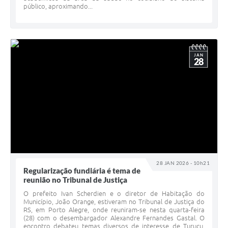
público, aproximando...
JAN
28
28 JAN 2026 - 10h21
Regularização fundiária é tema de
reunião no Tribunal de Justiça
O prefeito Ivan Scherdien e o diretor de Habitação do
Município, João Orange, estiveram no Tribunal de Justiça do
RS, em Porto Alegre, onde reuniram-se nesta quarta-feira
(28) com o desembargador Alexandre Fernandes Gastal. O
encontro debateu temas diversos de interesse de Turuçu,