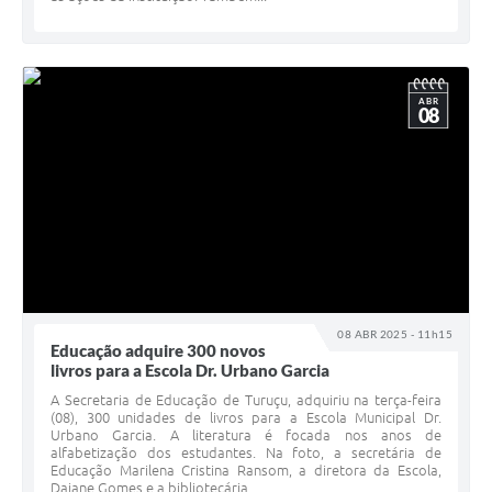
ABR
08
08 ABR 2025 - 11h15
Educação adquire 300 novos
livros para a Escola Dr. Urbano Garcia
A Secretaria de Educação de Turuçu, adquiriu na terça-feira
(08), 300 unidades de livros para a Escola Municipal Dr.
Urbano Garcia. A literatura é focada nos anos de
alfabetização dos estudantes. Na foto, a secretária de
Educação Marilena Cristina Ransom, a diretora da Escola,
Daiane Gomes e a bibliotecária...