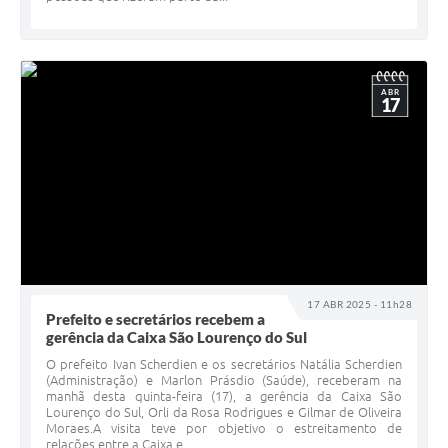
ABR
17
17 ABR 2025 - 11h28
Prefeito e secretários recebem a
gerência da Caixa São Lourenço do Sul
O prefeito Ivan Scherdien e os secretários Natália Scherdien
(Administração) e Marlon Prásdio (Saúde), receberam na
manhã desta quinta-feira (17), a gerência da Caixa São
Lourenço do Sul, Orli da Rosa Rodrigues e Gilmar de Oliveira
Moraes.A visita teve por objetivo o estreitamento de
relações entre a Caixa e...