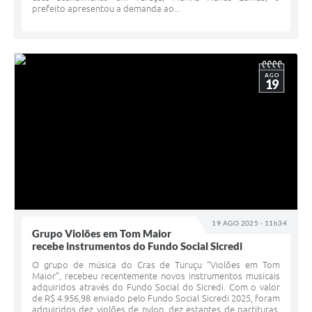
prefeito apresentou a demanda ao...
AGO
19
19 AGO 2025 - 11h34
Grupo Violões em Tom Maior
recebe instrumentos do Fundo Social Sicredi
O grupo de música do Cras de Turuçu “Violões em Tom
Maior”, recebeu recentemente novos instrumentos musicais
adquiridos através do Fundo Social do Sicredi. Com o valor
de R$ 4.956,98 enviado pelo Fundo Social Sicredi 2025, foram
adquiridos dez violões de nylon, dez estantes de partituras,