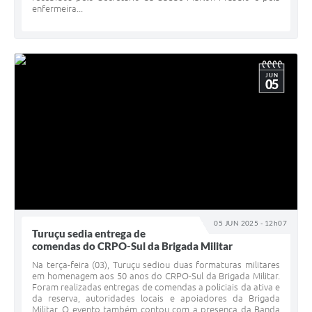
enfermeira...
JUN
05
05 JUN 2025 - 12h07
Turuçu sedia entrega de
comendas do CRPO-Sul da Brigada Militar
Na terça-feira (03), Turuçu sediou duas formaturas militares
em homenagem aos 50 anos do CRPO-Sul da Brigada Militar.
Foram realizadas entregas de comendas a policiais da ativa e
da reserva, autoridades locais e apoiadores da Brigada
Militar. O evento também contou com a presença da Banda