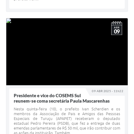
ABR
09
09 ABR 2025 - 11h22
Presidente e vice do COSEMS Sul
reunem-se coma secretária Paula Mascarenhas
Nesta quinta-feira (10), o prefeito Ivan Scherdien e os
membros da Associação de Pais e Amigos das Pessoas
Especiais de Turuçu (APAPET) receberam o deputado
estadual Pedro Pereira (PSDB), que fez a entrega de duas
emendas parlamentares de R$ 50 mil, que irão contribuir com
as ações da instituição. Também...