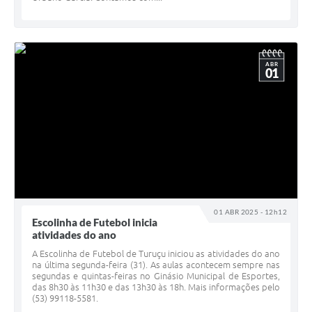
ABR
01
01 ABR 2025 - 12h12
Escolinha de Futebol inicia
atividades do ano
A Escolinha de Futebol de Turuçu iniciou as atividades do ano
na última segunda-feira (31). As aulas acontecem sempre nas
segundas e quintas-feiras no Ginásio Municipal de Esportes,
das 8h30 às 11h30 e das 13h30 às 18h. Mais informações pelo
(53) 99118-5581.