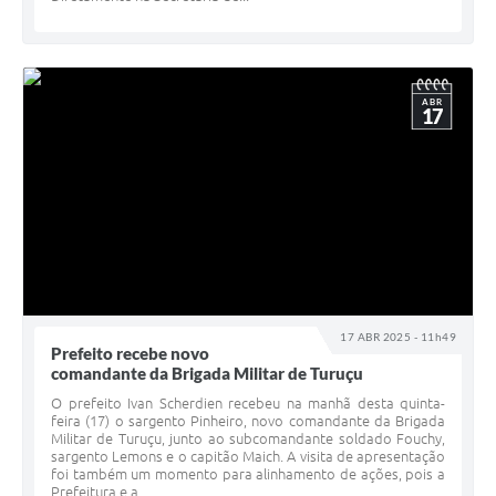
ABR
17
17 ABR 2025 - 11h49
Prefeito recebe novo
comandante da Brigada Militar de Turuçu
O prefeito Ivan Scherdien recebeu na manhã desta quinta-
feira (17) o sargento Pinheiro, novo comandante da Brigada
Militar de Turuçu, junto ao subcomandante soldado Fouchy,
sargento Lemons e o capitão Maich. A visita de apresentação
foi também um momento para alinhamento de ações, pois a
Prefeitura e a...