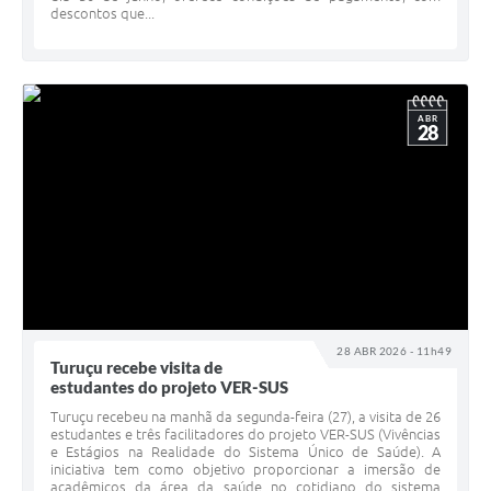
descontos que...
ABR
28
28 ABR 2026 - 11h49
Turuçu recebe visita de
estudantes do projeto VER-SUS
Turuçu recebeu na manhã da segunda-feira (27), a visita de 26
estudantes e três facilitadores do projeto VER-SUS (Vivências
e Estágios na Realidade do Sistema Único de Saúde). A
iniciativa tem como objetivo proporcionar a imersão de
acadêmicos da área da saúde no cotidiano do sistema