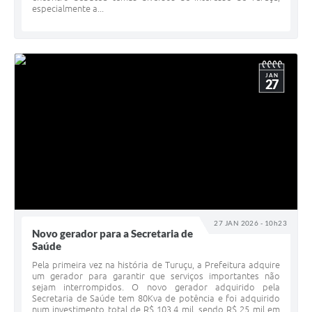
especialmente a...
JAN
27
27 JAN 2026 - 10h23
Novo gerador para a Secretaria de
Saúde
Pela primeira vez na história de Turuçu, a Prefeitura adquire
um gerador para garantir que serviços importantes não
sejam interrompidos. O novo gerador adquirido pela
Secretaria de Saúde tem 80Kva de potência e foi adquirido
num investimento total de R$ 103,4 mil, sendo R$ 25 mil em