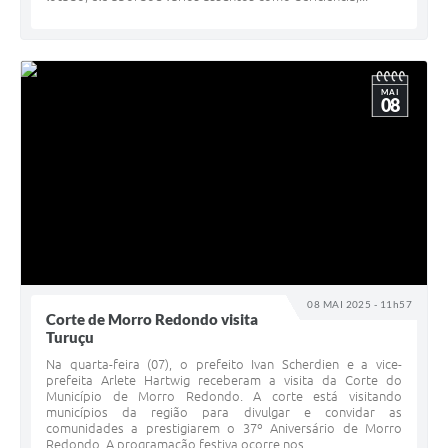
MAI
08
08 MAI 2025 - 11h57
Corte de Morro Redondo visita
Turuçu
Na quarta-feira (07), o prefeito Ivan Scherdien e a vice-
prefeita Arlete Hartwig receberam a visita da Corte do
Município de Morro Redondo. A corte está visitando
municípios da região para divulgar e convidar as
comunidades a prestigiarem o 37º Aniversário de Morro
Redondo. A programação festiva ocorre nos...