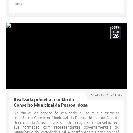
nova...
AGO
26
26 AGO 2025 - 11h42
Realizada primeira reunião do
Conselho Municipal da Pessoa Idosa
No dia 21 de agosto foi realizado o Fórum e a primeira
reunião do Conselho Municipal da Pessoa Idosa, na Sala de
Reuniões da Assistência Social de Turuçu. Este Conselho tem
sua formação com representantes governamentais do
Município e da Sociedade Civil. A gestão deste Conselho será