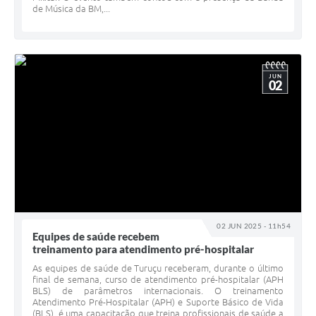
de Música da BM,...
JUN
02
02 JUN 2025 - 11h54
Equipes de saúde recebem
treinamento para atendimento pré-hospitalar
As equipes de saúde de Turuçu receberam, durante o último
final de semana, curso de atendimento pré-hospitalar (APH
BLS) de parâmetros internacionais. O treinamento
Atendimento Pré-Hospitalar (APH) e Suporte Básico de Vida
(BLS), é uma capacitação que treina profissionais de saúde a