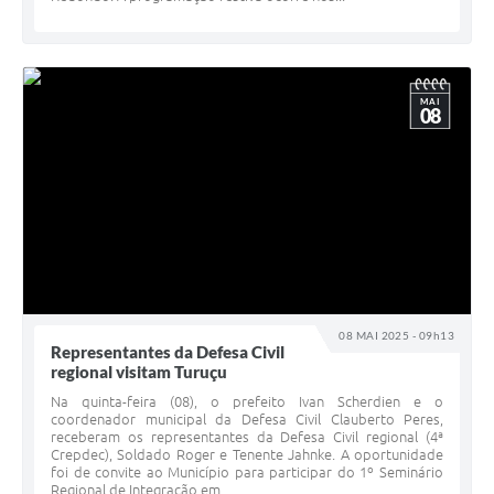
MAI
08
08 MAI 2025 - 09h13
Representantes da Defesa Civil
regional visitam Turuçu
Na quinta-feira (08), o prefeito Ivan Scherdien e o
coordenador municipal da Defesa Civil Clauberto Peres,
receberam os representantes da Defesa Civil regional (4ª
Crepdec), Soldado Roger e Tenente Jahnke. A oportunidade
foi de convite ao Município para participar do 1º Seminário
Regional de Integração em...