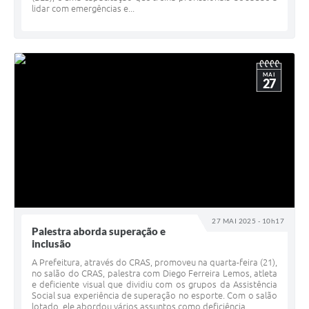
lidar com emergências e...
MAI
27
27 MAI 2025 - 10h17
Palestra aborda superação e
inclusão
A Prefeitura, através do CRAS, promoveu na quarta-feira (21),
no salão do CRAS, palestra com Diego Ferreira Lemos, atleta
e deficiente visual que dividiu com os grupos da Assistência
Social sua experiência de superação no esporte. Com o salão
lotado, ele abordou vários assuntos como deficiência,...