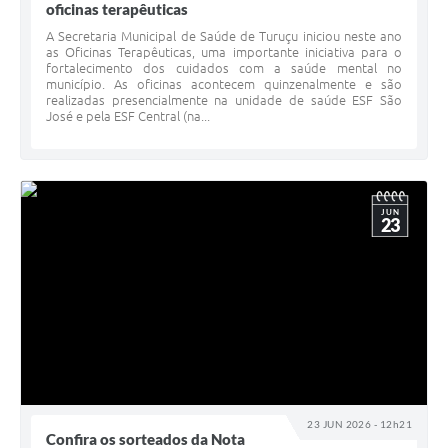
oficinas terapêuticas
A Secretaria Municipal de Saúde de Turuçu iniciou neste ano
as Oficinas Terapêuticas, uma importante iniciativa para o
fortalecimento dos cuidados com a saúde mental no
município. As oficinas acontecem quinzenalmente e são
realizadas presencialmente na unidade de saúde ESF São
José e pela ESF Central (na...
JUN
23
23 JUN 2026 - 12h21
Confira os sorteados da Nota