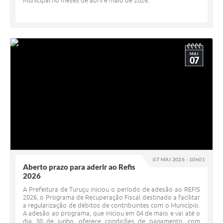
Municipal no meses de abril e maio de 2026.
MAI
07
07 MAI 2026 - 10h01
Aberto prazo para aderir ao Refis
2026
A Prefeitura de Turuçu iniciou o período de adesão ao REFIS
2026, o Programa de Recuperação Fiscal destinado a facilitar
a regularização de débitos de contribuintes com o Município.
A adesão ao programa, que iniciou em 04 de maio e vai até o
dia 30 de junho, oferece condições de pagamento, com