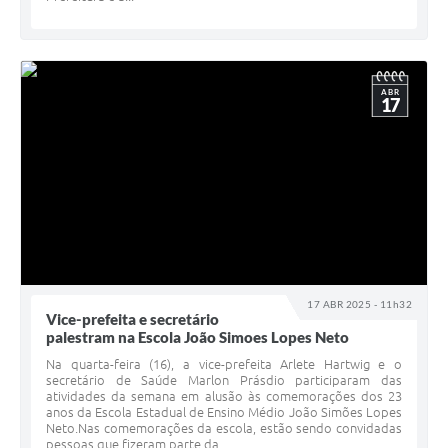
ABR
17
17 ABR 2025 - 11h32
Vice-prefeita e secretário
palestram na Escola João Simoes Lopes Neto
Na quarta-feira (16), a vice-prefeita Arlete Hartwig e o
secretário de Saúde Marlon Prásdio participaram das
atividades da semana em alusão às comemorações dos 23
anos da Escola Estadual de Ensino Médio João Simões Lopes
Neto.Nas comemorações da escola, estão sendo convidadas
pessoas que fizeram parte da...