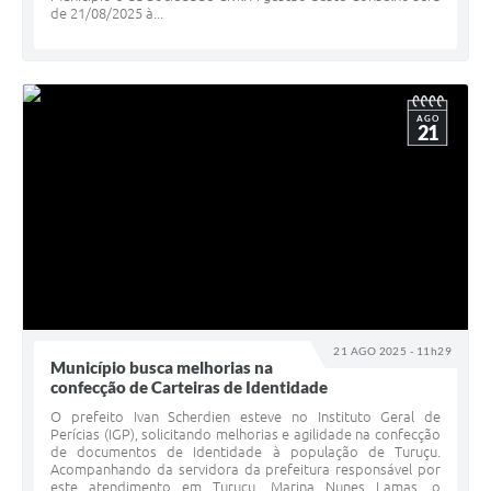
de 21/08/2025 à...
AGO
21
21 AGO 2025 - 11h29
Município busca melhorias na
confecção de Carteiras de Identidade
O prefeito Ivan Scherdien esteve no Instituto Geral de
Perícias (IGP), solicitando melhorias e agilidade na confecção
de documentos de Identidade à população de Turuçu.
Acompanhando da servidora da prefeitura responsável por
este atendimento em Turuçu, Marina Nunes Lamas, o