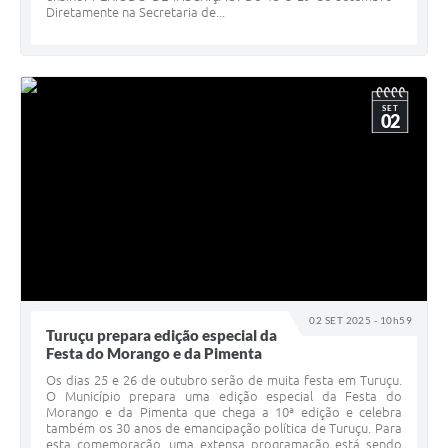
Diretamente na Secretaria de...
SET
02
02 SET 2025 - 10h59
Turuçu prepara edição especial da
Festa do Morango e da Pimenta
Os dias 25 e 26 de outubro serão de muita festa em Turuçu.
O Município prepara uma edição especial da Festa do
Morango e da Pimenta que chega a 10ª edição e celebra
também os 30 anos de emancipação política de Turuçu. Para
esta comemoração, uma extensa programação está sendo