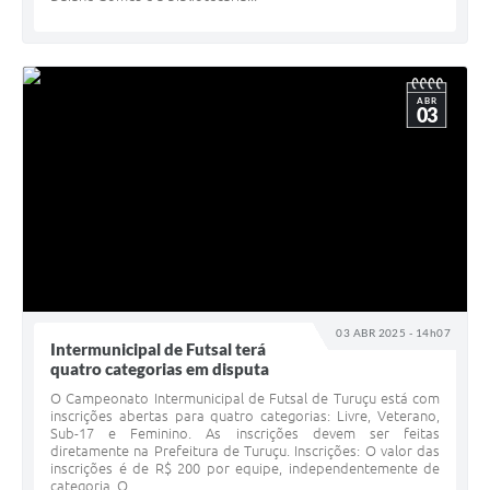
ABR
03
03 ABR 2025 - 14h07
Intermunicipal de Futsal terá
quatro categorias em disputa
O Campeonato Intermunicipal de Futsal de Turuçu está com
inscrições abertas para quatro categorias: Livre, Veterano,
Sub-17 e Feminino. As inscrições devem ser feitas
diretamente na Prefeitura de Turuçu. Inscrições: O valor das
inscrições é de R$ 200 por equipe, independentemente de
categoria. O...