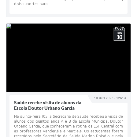
dois suportes para...
JUN
10
10 JUN 2025 - 12h14
Saúde recebe visita de alunos da
Escola Doutor Urbano Garcia
Na quinta-feira (05) a Secretaria de Saúde recebeu a visita de
alunos dos quintos anos A e B da Escola Municipal Doutor
Urbano Garcia, que conheceram a rotina da ESF Central com
as professoras Vanderléia e Marciele. Os estudantes foram
recebidos pelo Secretário da Saúde Marlon Prásdio e pela