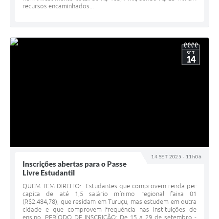
recursos encaminhados...
SET
14
14 SET 2025 - 11h06
Inscrições abertas para o Passe
Livre Estudantil
QUEM TEM DIREITO: Estudantes que comprovem renda per
capita de até 1,5 salário mínimo regional faixa 01
(R$2.484,78), que residam em Turuçu, mas estudem em outra
cidade e que comprovem frequência nas instituições de
ensino. PERÍODO DE INSCRIÇÃO: De 15 a 29 de setembro -