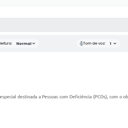
 MÍDIAS
RECEBA NOTÍCIAS
eitura:
Tom de voz:
special destinada a Pessoas com Deficiência (PCDs), com o obj