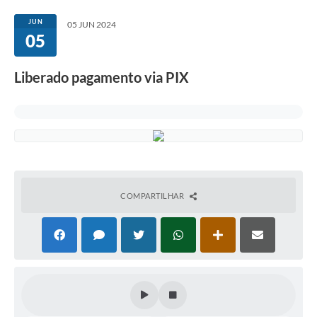
Governo
JUN
05 JUN 2024
05
Serviços
Comunicação
Liberado pagamento via PIX
Turismo
Publicações
Carta de Serviços
Audiências Públicas
COMPARTILHAR
Ouvidoria
Notícias
Contato