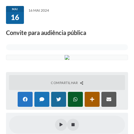
Governo
MAI
16 MAI 2024
16
Serviços
Comunicação
Convite para audiência pública
Turismo
Publicações
Carta de Serviços
Audiências Públicas
COMPARTILHAR
Ouvidoria
Notícias
Contato