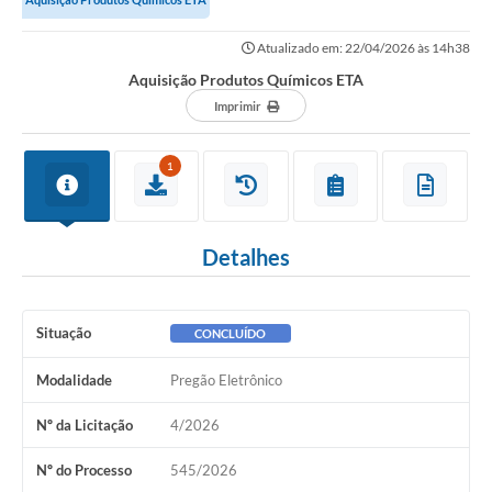
Governo
Atualizado em: 22/04/2026 às 14h38
Serviços
Aquisição Produtos Químicos ETA
Comunicação
Imprimir
Turismo
1
Publicações
Carta de Serviços
Detalhes
Audiências Públicas
Ouvidoria
Situação
CONCLUÍDO
Notícias
Modalidade
Pregão Eletrônico
Contato
Nº da Licitação
4/2026
Nº do Processo
545/2026