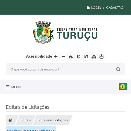
LOGIN / CADASTRO
Acessibilidade
MENU
A Nossa Cidade
Editais de Licitações
Vacina COVID
Editais
Editais de Licitações
Transparência
Aquisição Produtos Químicos ETA