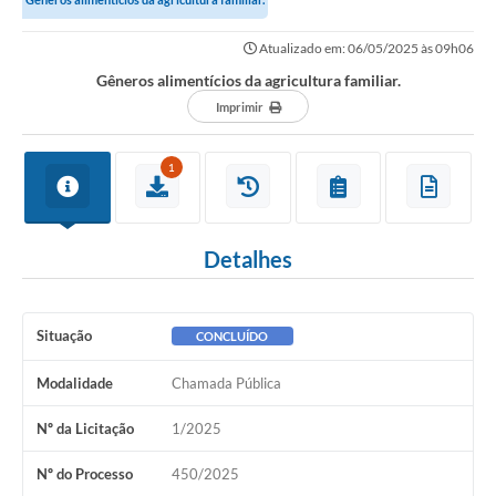
Governo
Atualizado em: 06/05/2025 às 09h06
Serviços
Gêneros alimentícios da agricultura familiar.
Comunicação
Imprimir
Turismo
1
Publicações
Carta de Serviços
Detalhes
Audiências Públicas
Ouvidoria
Situação
CONCLUÍDO
Notícias
Modalidade
Chamada Pública
Contato
Nº da Licitação
1/2025
Nº do Processo
450/2025