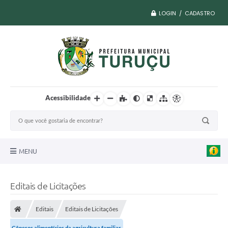
LOGIN / CADASTRO
Acessibilidade
MENU
A Nossa Cidade
Editais de Licitações
Vacina COVID
Editais
Editais de Licitações
Transparência
Gêneros alimentícios da agricultura familiar.