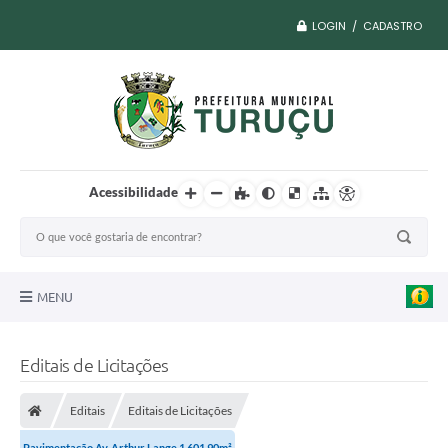
LOGIN / CADASTRO
Acessibilidade
MENU
A Nossa Cidade
Editais de Licitações
Vacina COVID
Editais
Editais de Licitações
Transparência
Pavimentação Av. Arthur Lange 1.601,90m²