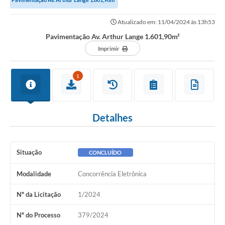
Governo
Atualizado em: 11/04/2024 às 13h53
Serviços
Pavimentação Av. Arthur Lange 1.601,90m²
Comunicação
Imprimir
Turismo
1
Publicações
Carta de Serviços
Detalhes
Audiências Públicas
Ouvidoria
Situação
CONCLUÍDO
Notícias
Modalidade
Concorrência Eletrônica
Contato
Nº da Licitação
1/2024
Nº do Processo
379/2024