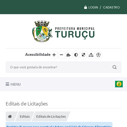
LOGIN / CADASTRO
Acessibilidade
MENU
A Nossa Cidade
Editais de Licitações
Vacina COVID
Editais
Editais de Licitações
Transparência
Registro de preços para eventual e futura aquisição de Gêneros Alimentícios