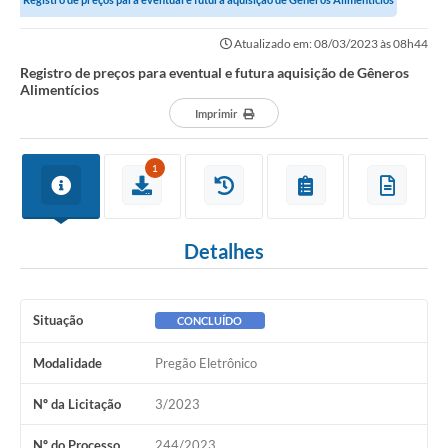
Governo
Atualizado em: 08/03/2023 às 08h44
Serviços
Registro de preços para eventual e futura aquisição de Gêneros
Alimentícios
Comunicação
Imprimir
Turismo
1
Publicações
Carta de Serviços
Detalhes
Audiências Públicas
Ouvidoria
Situação
CONCLUÍDO
Notícias
Modalidade
Pregão Eletrônico
Contato
Nº da Licitação
3/2023
Nº do Processo
244/2023