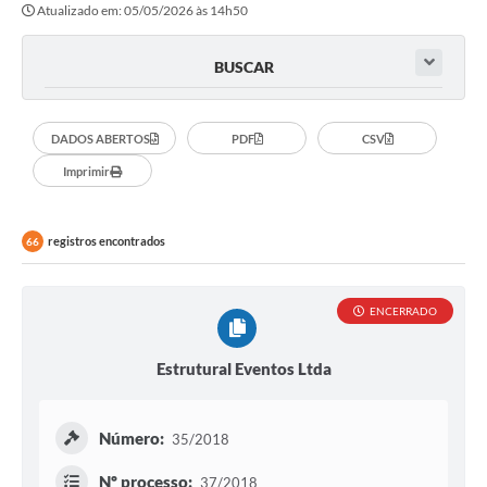
Atualizado em: 05/05/2026 às 14h50
Governo
Serviços
BUSCAR
Comunicação
DADOS ABERTOS
PDF
CSV
Turismo
Imprimir
Publicações
Carta de Serviços
registros encontrados
66
Audiências Públicas
ENCERRADO
Ouvidoria
Notícias
Estrutural Eventos Ltda
Contato
Número:
35/2018
Nº processo:
37/2018