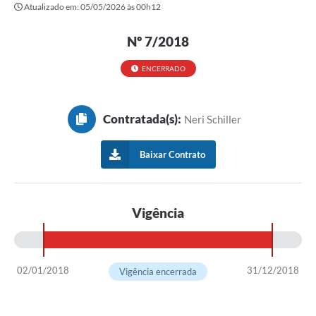
Atualizado em: 05/05/2026 às 00h12
Governo
Serviços
Nº 7/2018
Comunicação
ENCERRADO
Turismo
Contratada(s):
Neri Schiller
Publicações
Carta de Serviços
Baixar Contrato
Audiências Públicas
Ouvidoria
Vigência
Notícias
Contato
02/01/2018
31/12/2018
Vigência encerrada