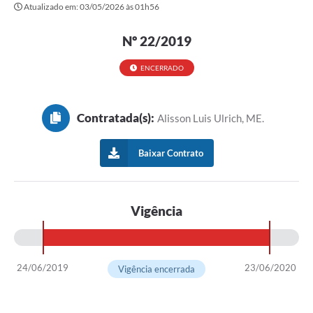
Atualizado em: 03/05/2026 às 01h56
Governo
Serviços
Nº 22/2019
Comunicação
ENCERRADO
Turismo
Contratada(s):
Alisson Luis Ulrich, ME.
Publicações
Carta de Serviços
Baixar Contrato
Audiências Públicas
Ouvidoria
Vigência
Notícias
Contato
24/06/2019
23/06/2020
Vigência encerrada