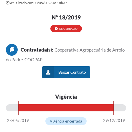
Atualizado em: 03/05/2026 às 18h37
Governo
Serviços
Nº 18/2019
Comunicação
ENCERRADO
Turismo
Contratada(s):
Cooperativa Agropecuária de Arroio
Publicações
do Padre-COOPAP
Carta de Serviços
Baixar Contrato
Audiências Públicas
Ouvidoria
Vigência
Notícias
Contato
28/05/2019
29/12/2019
Vigência encerrada