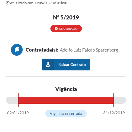
Atualizado em: 03/05/2026 às 01h58
Governo
Serviços
Nº 5/2019
Comunicação
ENCERRADO
Turismo
Contratada(s):
Adolfo Luiz Falcão Sparenberg
Publicações
Carta de Serviços
Baixar Contrato
Audiências Públicas
Ouvidoria
Vigência
Notícias
Contato
02/01/2019
31/12/2019
Vigência encerrada