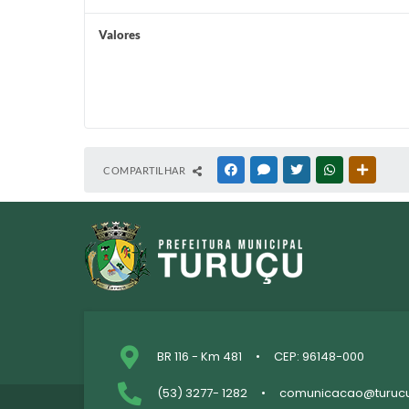
Valores
COMPARTILHAR
FACEBOOK
MESSENGER
TWITTER
WHATSAPP
OUTRAS
BR 116 - Km 481
CEP: 96148-000
(53) 3277- 1282
comunicacao@turucu.