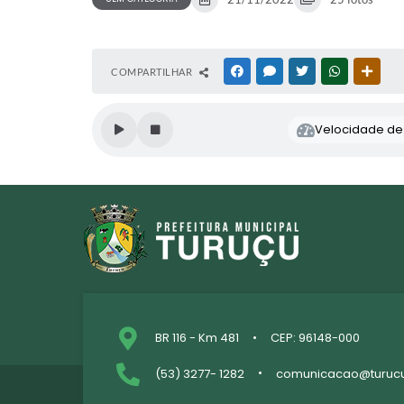
COMPARTILHAR
FACEBOOK
MESSENGER
TWITTER
WHATSAPP
OUTR
Velocidade de l
BR 116 - Km 481
CEP: 96148-000
(53) 3277- 1282
comunicacao@turucu.