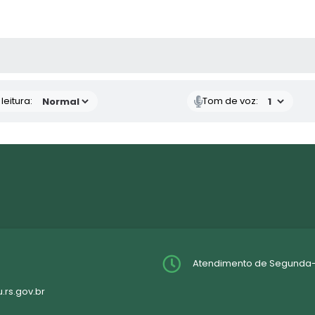
AS MÍDIAS
eitura:
Tom de voz:
Atendimento de Segunda-fei
rs.gov.br