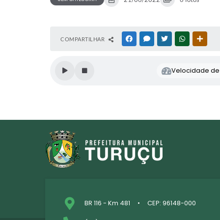
COMPARTILHAR
FACEBOOK
MESSENGER
TWITTER
WHATSAPP
OUTR
Velocidade de l
BR 116 - Km 481
CEP: 96148-000