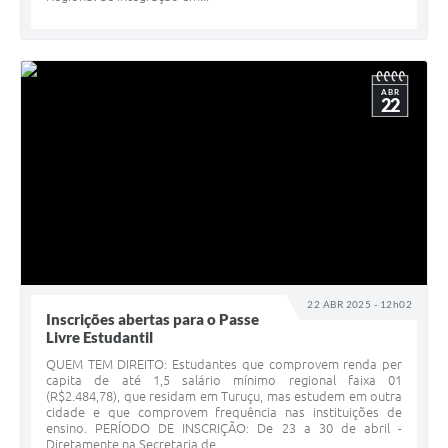
ABR
22
22 ABR 2025 - 12h02
Inscrições abertas para o Passe
Livre Estudantil
QUEM TEM DIREITO: Estudantes que comprovem renda per
capita de até 1,5 salário mínimo regional faixa 01
(R$2.484,78), que residam em Turuçu, mas estudem em outra
cidade e que comprovem frequência nas instituições de
ensino. PERÍODO DE INSCRIÇÃO: De 23 a 30 de abril -
Diretamente na Secretaria de...