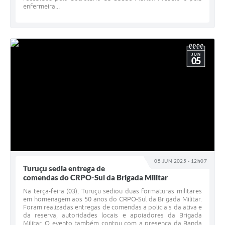
enfermeira...
JUN
05
05 JUN 2025 - 12h07
Turuçu sedia entrega de
comendas do CRPO-Sul da Brigada Militar
Na terça-feira (03), Turuçu sediou duas formaturas militares
em homenagem aos 50 anos do CRPO-Sul da Brigada Militar.
Foram realizadas entregas de comendas a policiais da ativa e
da reserva, autoridades locais e apoiadores da Brigada
Militar. O evento também contou com a presença da Banda