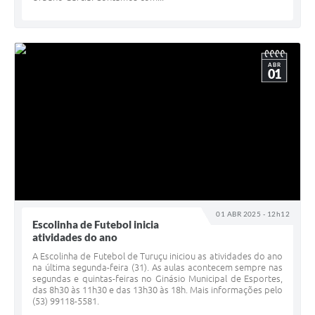
ABR
01
01 ABR 2025 - 12h12
Escolinha de Futebol inicia
atividades do ano
A Escolinha de Futebol de Turuçu iniciou as atividades do ano
na última segunda-feira (31). As aulas acontecem sempre nas
segundas e quintas-feiras no Ginásio Municipal de Esportes,
das 8h30 às 11h30 e das 13h30 às 18h. Mais informações pelo
(53) 99118-5581.