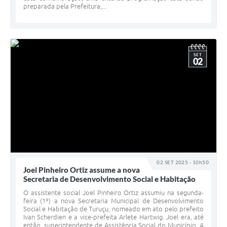
preparada pela Prefeitura,...
SET
02
02 SET 2025 - 10h50
Joel Pinheiro Ortiz assume a nova
Secretaria de Desenvolvimento Social e Habitação
O assistente social Joel Pinheiro Ortiz assumiu na segunda-
feira (1º) a nova Secretaria Municipal de Desenvolvimento
Social e Habitação de Turuçu, nomeado em ato pelo prefeito
Ivan Scherdien e a vice-prefeita Arlete Hartwig. Joel era, até
então, superintendente de Assistência Social do Município. A