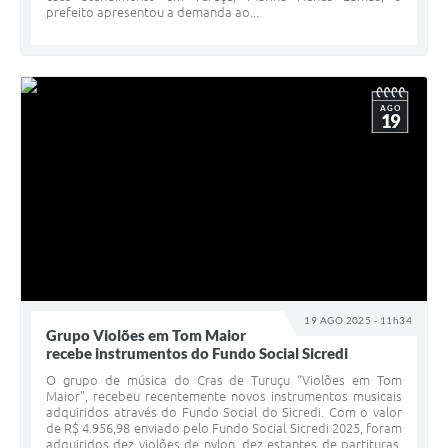
prefeito apresentou a demanda ao...
AGO
19
19 AGO 2025 - 11h34
Grupo Violões em Tom Maior
recebe instrumentos do Fundo Social Sicredi
O grupo de música do Cras de Turuçu “Violões em Tom
Maior”, recebeu recentemente novos instrumentos musicais
adquiridos através do Fundo Social do Sicredi. Com o valor
de R$ 4.956,98 enviado pelo Fundo Social Sicredi 2025, foram
adquiridos dez violões de nylon, dez estantes de partituras,