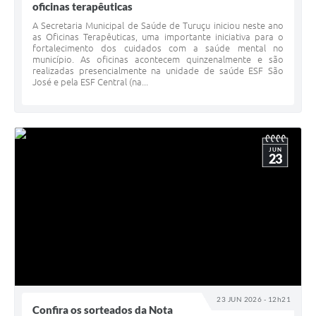
oficinas terapêuticas
A Secretaria Municipal de Saúde de Turuçu iniciou neste ano
as Oficinas Terapêuticas, uma importante iniciativa para o
fortalecimento dos cuidados com a saúde mental no
município. As oficinas acontecem quinzenalmente e são
realizadas presencialmente na unidade de saúde ESF São
José e pela ESF Central (na...
JUN
23
23 JUN 2026 - 12h21
Confira os sorteados da Nota