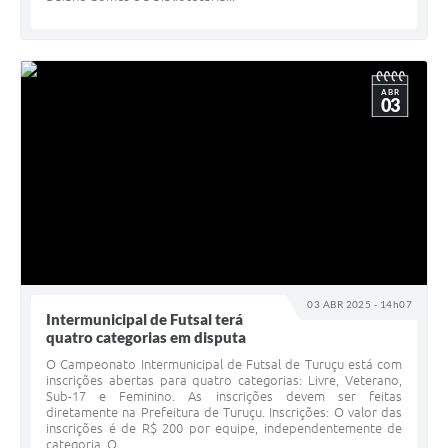
ABR
03
03 ABR 2025 - 14h07
Intermunicipal de Futsal terá
quatro categorias em disputa
O Campeonato Intermunicipal de Futsal de Turuçu está com
inscrições abertas para quatro categorias: Livre, Veterano,
Sub-17 e Feminino. As inscrições devem ser feitas
diretamente na Prefeitura de Turuçu. Inscrições: O valor das
inscrições é de R$ 200 por equipe, independentemente de
categoria. O...