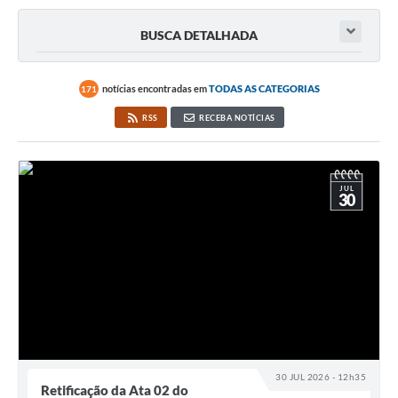
Governo
BUSCA DETALHADA
Serviços
Comunicação
notícias encontradas em
TODAS AS CATEGORIAS
171
Turismo
RSS
RECEBA NOTÍCIAS
Publicações
Carta de Serviços
JUL
30
Audiências Públicas
Ouvidoria
Notícias
Contato
30 JUL 2026 - 12h35
Retificação da Ata 02 do