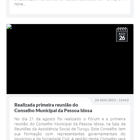
nova...
AGO
26
26 AGO 2025 - 11h42
Realizada primeira reunião do
Conselho Municipal da Pessoa Idosa
No dia 21 de agosto foi realizado o Fórum e a primeira
reunião do Conselho Municipal da Pessoa Idosa, na Sala de
Reuniões da Assistência Social de Turuçu. Este Conselho tem
sua formação com representantes governamentais do
Município e da Sociedade Civil. A gestão deste Conselho será