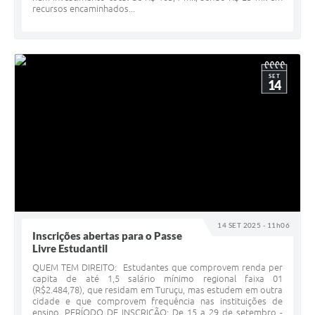
recursos encaminhados...
SET
14
14 SET 2025 - 11h06
Inscrições abertas para o Passe
Livre Estudantil
QUEM TEM DIREITO: Estudantes que comprovem renda per
capita de até 1,5 salário mínimo regional faixa 01
(R$2.484,78), que residam em Turuçu, mas estudem em outra
cidade e que comprovem frequência nas instituições de
ensino. PERÍODO DE INSCRIÇÃO: De 15 a 29 de setembro -