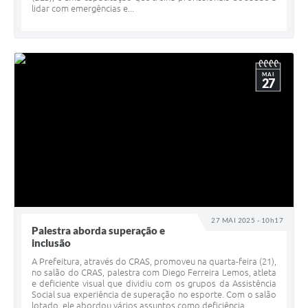
lidar com emergências e...
MAI
27
27 MAI 2025 - 10h17
Palestra aborda superação e
inclusão
A Prefeitura, através do CRAS, promoveu na quarta-feira (21),
no salão do CRAS, palestra com Diego Ferreira Lemos, atleta
e deficiente visual que dividiu com os grupos da Assistência
Social sua experiência de superação no esporte. Com o salão
lotado, ele abordou vários assuntos como deficiência,...