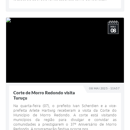
MAI
08
08 MAI 2025 - 11h57
Corte de Morro Redondo visita
Turuçu
Na quarta-feira (07), o prefeito Ivan Scherdien e a vice-
prefeita Arlete Hartwig receberam a visita da Corte do
Município de Morro Redondo. A corte está visitando
municípios da região para divulgar e convidar as
comunidades a prestigiarem o 37º Aniversário de Morro
Redondo. A programação festiva ocorre nos...