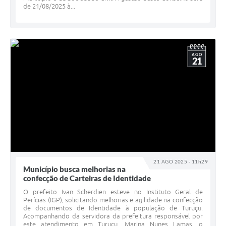
de 21/08/2025 à...
AGO
21
21 AGO 2025 - 11h29
Município busca melhorias na
confecção de Carteiras de Identidade
O prefeito Ivan Scherdien esteve no Instituto Geral de
Perícias (IGP), solicitando melhorias e agilidade na confecção
de documentos de Identidade à população de Turuçu.
Acompanhando da servidora da prefeitura responsável por
este atendimento em Turuçu, Marina Nunes Lamas, o