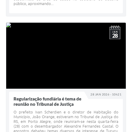
público, aproximando...
JAN
28
28 JAN 2026 - 10h21
Regularização fundiária é tema de
reunião no Tribunal de Justiça
O prefeito Ivan Scherdien e o diretor de Habitação do
Município, João Orange, estiveram no Tribunal de Justiça do
RS, em Porto Alegre, onde reuniram-se nesta quarta-feira
(28) com o desembargador Alexandre Fernandes Gastal. O
encontro debateu temas diversos de interesse de Turuçu,