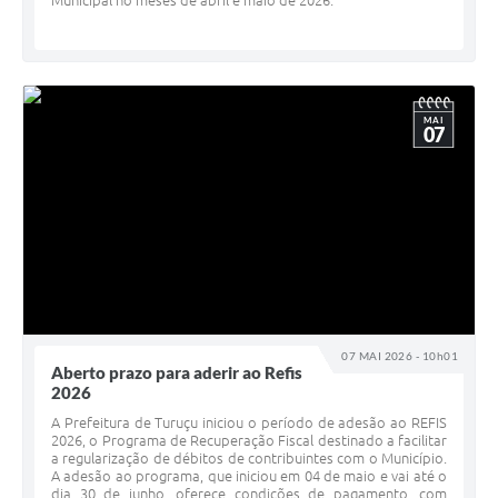
Municipal no meses de abril e maio de 2026.
MAI
07
07 MAI 2026 - 10h01
Aberto prazo para aderir ao Refis
2026
A Prefeitura de Turuçu iniciou o período de adesão ao REFIS
2026, o Programa de Recuperação Fiscal destinado a facilitar
a regularização de débitos de contribuintes com o Município.
A adesão ao programa, que iniciou em 04 de maio e vai até o
dia 30 de junho, oferece condições de pagamento, com