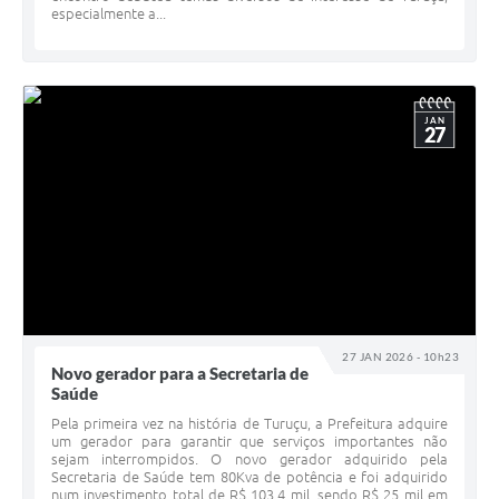
especialmente a...
JAN
27
27 JAN 2026 - 10h23
Novo gerador para a Secretaria de
Saúde
Pela primeira vez na história de Turuçu, a Prefeitura adquire
um gerador para garantir que serviços importantes não
sejam interrompidos. O novo gerador adquirido pela
Secretaria de Saúde tem 80Kva de potência e foi adquirido
num investimento total de R$ 103,4 mil, sendo R$ 25 mil em