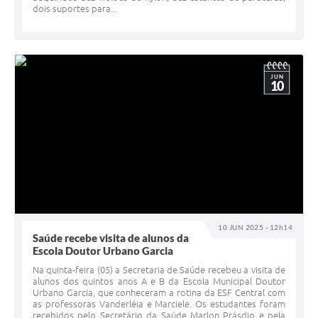
dois suportes para...
JUN
10
10 JUN 2025 - 12h14
Saúde recebe visita de alunos da
Escola Doutor Urbano Garcia
Na quinta-feira (05) a Secretaria de Saúde recebeu a visita de
alunos dos quintos anos A e B da Escola Municipal Doutor
Urbano Garcia, que conheceram a rotina da ESF Central com
as professoras Vanderléia e Marciele. Os estudantes foram
recebidos pelo Secretário da Saúde Marlon Prásdio e pela