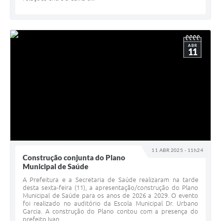
ABR
11
11 ABR 2025 - 11h24
Construção conjunta do Plano
Municipal de Saúde
A Prefeitura e a Secretaria de Saúde realizaram na tarde
desta sexta-feira (11), a apresentação/construção do Plano
Municipal de Saúde para os anos de 2026 a 2029. O evento
foi realizado no auditório da Escola Municipal Dr. Urbano
Garcia. A construção do Plano contou com a presença do
prefeito Ivan...