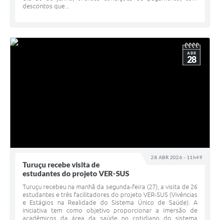
descontos que...
ABR
28
28 ABR 2026 - 11h49
Turuçu recebe visita de
estudantes do projeto VER-SUS
Turuçu recebeu na manhã da segunda-feira (27), a visita de 26
estudantes e três facilitadores do projeto VER-SUS (Vivências
e Estágios na Realidade do Sistema Único de Saúde). A
iniciativa tem como objetivo proporcionar a imersão de
acadêmicos da área da saúde no cotidiano do sistema