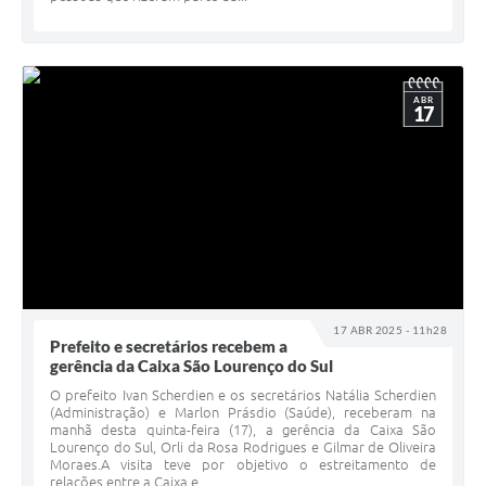
ABR
17
17 ABR 2025 - 11h28
Prefeito e secretários recebem a
gerência da Caixa São Lourenço do Sul
O prefeito Ivan Scherdien e os secretários Natália Scherdien
(Administração) e Marlon Prásdio (Saúde), receberam na
manhã desta quinta-feira (17), a gerência da Caixa São
Lourenço do Sul, Orli da Rosa Rodrigues e Gilmar de Oliveira
Moraes.A visita teve por objetivo o estreitamento de
relações entre a Caixa e...