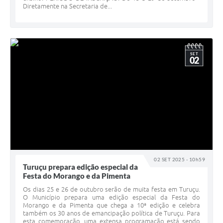
Diretamente na Secretaria de...
SET
02
02 SET 2025 - 10h59
Turuçu prepara edição especial da
Festa do Morango e da Pimenta
Os dias 25 e 26 de outubro serão de muita festa em Turuçu.
O Município prepara uma edição especial da Festa do
Morango e da Pimenta que chega a 10ª edição e celebra
também os 30 anos de emancipação política de Turuçu. Para
esta comemoração, uma extensa programação está sendo