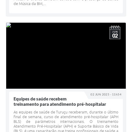
de Música da BM,...
JUN
02
02 JUN 2025 - 11h54
Equipes de saúde recebem
treinamento para atendimento pré-hospitalar
As equipes de saúde de Turuçu receberam, durante o último
final de semana, curso de atendimento pré-hospitalar (APH
BLS) de parâmetros internacionais. O treinamento
Atendimento Pré-Hospitalar (APH) e Suporte Básico de Vida
(BLS), é uma capacitação que treina profissionais de saúde a