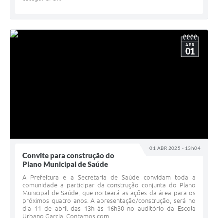
ABR
01
01 ABR 2025 - 13h04
Convite para construção do
Plano Municipal de Saúde
A Prefeitura e a Secretaria de Saúde convidam toda a
comunidade a participar da construção conjunta do Plano
Municipal de Saúde, que norteará as ações da área para os
próximos quatro anos. A apresentação/construção, será no
dia 11 de abril das 13h às 16h30 no auditório da Escola
Urbano Garcia. Contamos com...