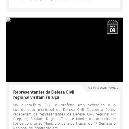
MAI
08
08 MAI 2025 - 09h13
Representantes da Defesa Civil
regional visitam Turuçu
Na quinta-feira (08), o prefeito Ivan Scherdien e o
coordenador municipal da Defesa Civil Clauberto Peres,
receberam os representantes da Defesa Civil regional (4ª
Crepdec), Soldado Roger e Tenente Jahnke. A oportunidade
foi de convite ao Município para participar do 1º Seminário
Regional de Integração em...