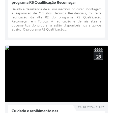
programa RS Qualificação Recomeçar
Devido a desistência de alunos inscritos no curso Montagem
e Reparação de Circuitos Elétricos Residenciais, foi feita
retificação da Ata 02 do programa RS Qualificação
Recomeçar, em Turuçu. A retificação e demais ataa e
documentos do programa estão disponíveis nos arquivos
abaixo. O programa RS Qualificação...
JUL
28
28 JUL 2026 - 11h52
Cuidado e acolhimento nas