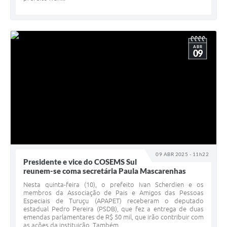
ABR
09
09 ABR 2025 - 11h22
Presidente e vice do COSEMS Sul
reunem-se coma secretária Paula Mascarenhas
Nesta quinta-feira (10), o prefeito Ivan Scherdien e os
membros da Associação de Pais e Amigos das Pessoas
Especiais de Turuçu (APAPET) receberam o deputado
estadual Pedro Pereira (PSDB), que fez a entrega de duas
emendas parlamentares de R$ 50 mil, que irão contribuir com
as ações da instituição. Também...