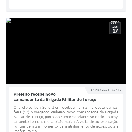
ABR
17
17 ABR 2025 - 11h49
Prefeito recebe novo
comandante da Brigada Militar de Turuçu
O prefeito Ivan Scherdien recebeu na manhã desta quinta-
feira (17) o sargento Pinheiro, novo comandante da Brigada
Militar de Turuçu, junto ao subcomandante soldado Fouchy,
sargento Lemons e o capitão Maich. A visita de apresentação
foi também um momento para alinhamento de ações, pois a
Prefeitura e a...