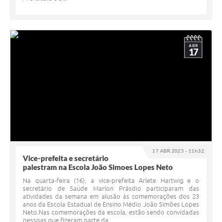
ABR
17
17 ABR 2025 - 11h32
Vice-prefeita e secretário
palestram na Escola João Simoes Lopes Neto
Na quarta-feira (16), a vice-prefeita Arlete Hartwig e o
secretário de Saúde Marlon Prásdio participaram das
atividades da semana em alusão às comemorações dos 23
anos da Escola Estadual de Ensino Médio João Simões Lopes
Neto.Nas comemorações da escola, estão sendo convidadas
pessoas que fizeram parte da...