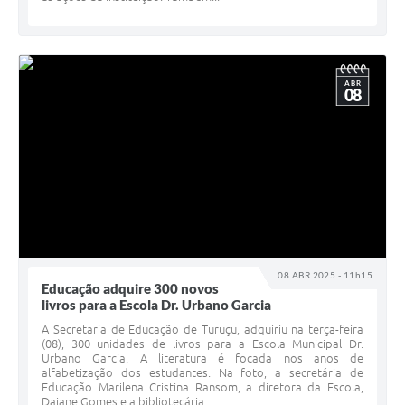
ABR
08
08 ABR 2025 - 11h15
Educação adquire 300 novos
livros para a Escola Dr. Urbano Garcia
A Secretaria de Educação de Turuçu, adquiriu na terça-feira
(08), 300 unidades de livros para a Escola Municipal Dr.
Urbano Garcia. A literatura é focada nos anos de
alfabetização dos estudantes. Na foto, a secretária de
Educação Marilena Cristina Ransom, a diretora da Escola,
Daiane Gomes e a bibliotecária...