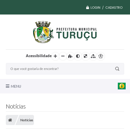
LOGIN / CADASTRO
Acessibilidade
MENU
A Nossa Cidade
Notícias
Vacina COVID
Notícias
Transparência