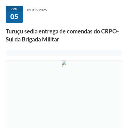
Governo
JUN
05 JUN 2025
05
Serviços
Comunicação
Turuçu sedia entrega de comendas do CRPO-
Turismo
Sul da Brigada Militar
Publicações
Carta de Serviços
Audiências Públicas
Ouvidoria
Notícias
Contato