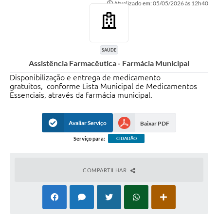
Atualizado em: 05/05/2026 às 12h40
Governo
Serviços
Comunicação
SAÚDE
Assistência Farmacêutica - Farmácia Municipal
Turismo
Disponibilização e entrega de medicamento
Publicações
gratuitos, conforme Lista Municipal de Medicamentos
Essenciais, através da farmácia municipal.
Carta de Serviços
Audiências Públicas
Avaliar Serviço
Baixar PDF
Serviço para:
CIDADÃO
Ouvidoria
Notícias
COMPARTILHAR
Contato