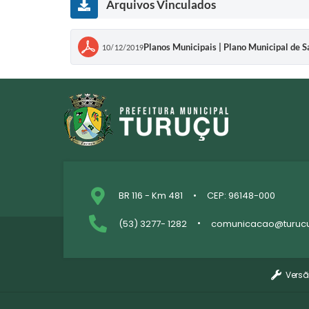
Arquivos Vinculados
Planos Municipais | Plano Municipal de 
10/12/2019
BR 116 - Km 481
CEP: 96148-000
(53) 3277- 1282
comunicacao@turucu.
Versã